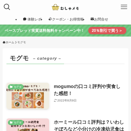
体験レポ
クーポン・お得情報
お問合せ
ベースブレッド実質送料無料キャンペーン中！
20％割引で買う＞
ホーム
モグモ
モグモ
– category –
mogumoの口コミ評判や実食し
モグモ
た感想！
2022年8月9日
ホーミール口コミ評判は？いわし
モグモ
そぼろなど小分けの冷凍幼児食は